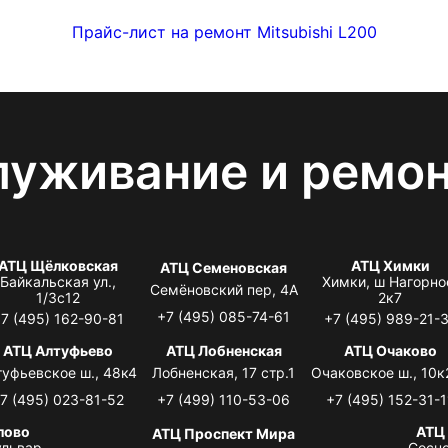
Прайс-лист на ремонт Mitsubishi L200
луживание и ремо
АТЦ Щёлковская
АТЦ Химки
АТЦ Семеновская
Байкальская ул.,
Химки, ш Нагорно
Семёновский пер, 4А
1/3с12
2к7
+7 (495) 085-74-61
7 (495) 162-90-81
+7 (495) 989-21-
АТЦ Алтуфьево
АТЦ Лобненская
АТЦ Очаково
туфьевское ш., 48к4
Лобненская, 17 стр.1
Очаковское ш., 10к
7 (495) 023-81-52
+7 (499) 110-53-06
+7 (495) 152-31-1
лово
АТЦ
АТЦ Проспект Мира
львар,
Сосно