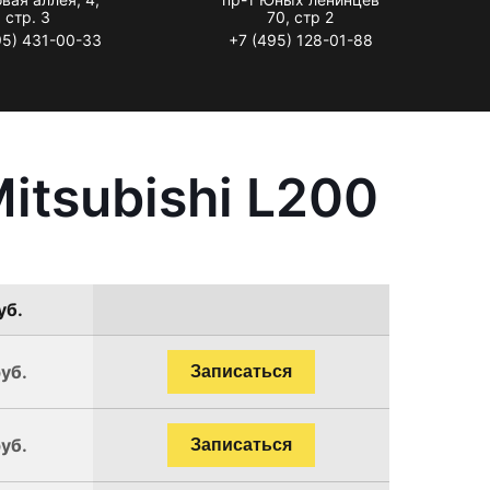
стр. 3
70, стр 2
95) 431-00-33
+7 (495) 128-01-88
itsubishi L200
уб.
уб.
Записаться
уб.
Записаться