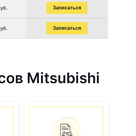
уб.
Записаться
уб.
Записаться
ов Mitsubishi