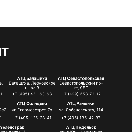
нт
АТЦ Балашиха
АТЦ Севастопольская
е,
Балашиха, Леоновское
Севастопольский пр-
ш. вл.8
кт, 95Б
31
+7 (495) 431-63-63
+7 (499) 653-72-12
АТЦ Солнцево
АТЦ Раменки
2с2
ул.Главмосстроя 7а
ул. Лобачевского, 114
1
+7 (495) 125-38-41
+7 (495) 135-42-87
 Зеленоград
АТЦ Подольск
вая аллея, 4,
пр-т Юных ленинцев