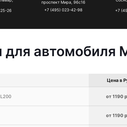
проспект Мира, 96с16
+7 (495) 023-42-98
-25-26
+7 (4
 для автомобиля M
Цена в Р
 L200
от 1190 р
от 1190 р