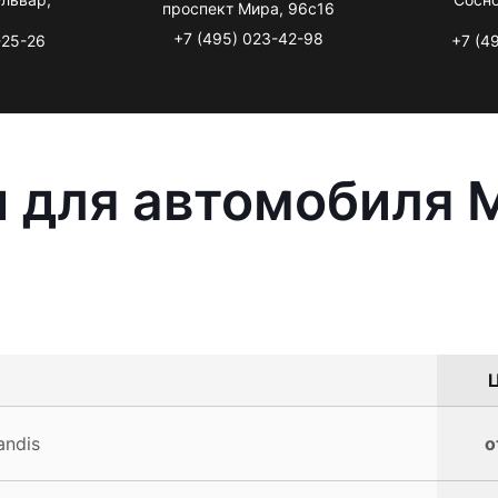
проспект Мира, 96с16
+7 (495) 023-42-98
-25-26
+7 (4
 для автомобиля M
Ц
andis
о