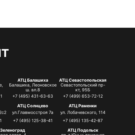
нт
АТЦ Балашиха
АТЦ Севастопольская
е,
Балашиха, Леоновское
Севастопольский пр-
ш. вл.8
кт, 95Б
31
+7 (495) 431-63-63
+7 (499) 653-72-12
АТЦ Солнцево
АТЦ Раменки
2с2
ул.Главмосстроя 7а
ул. Лобачевского, 114
1
+7 (495) 125-38-41
+7 (495) 135-42-87
 Зеленоград
АТЦ Подольск
вая аллея, 4,
пр-т Юных ленинцев