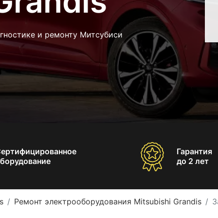
Grandis
агностике и ремонту Митсубиси
Сертифицированное
Гарантия
борудование
до 2 лет
s
Ремонт электрооборудования Mitsubishi Grandis
З