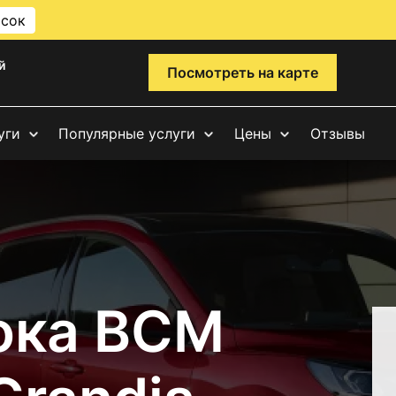
исок
й
Посмотреть на карте
уги
Популярные услуги
Цены
Отзывы
ока BCM