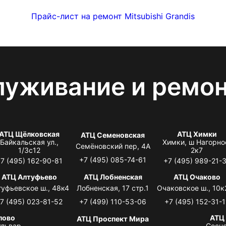
Прайс-лист на ремонт Mitsubishi Grandis
луживание и ремо
АТЦ Щёлковская
АТЦ Химки
АТЦ Семеновская
Байкальская ул.,
Химки, ш Нагорно
Семёновский пер, 4А
1/3с12
2к7
+7 (495) 085-74-61
7 (495) 162-90-81
+7 (495) 989-21-
АТЦ Алтуфьево
АТЦ Лобненская
АТЦ Очаково
туфьевское ш., 48к4
Лобненская, 17 стр.1
Очаковское ш., 10к
7 (495) 023-81-52
+7 (499) 110-53-06
+7 (495) 152-31-1
лово
АТЦ
АТЦ Проспект Мира
львар,
Сосно