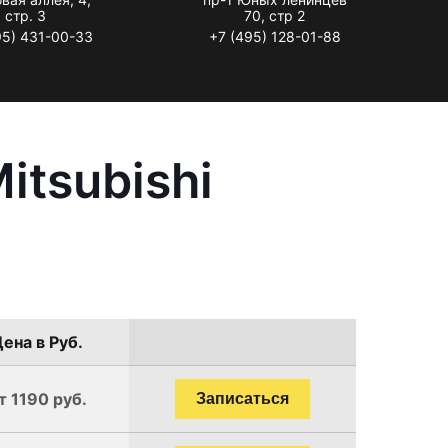
стр. 3
70, стр 2
95) 431-00-33
+7 (495) 128-01-88
itsubishi
ена в Руб.
т 1190 руб.
Записаться