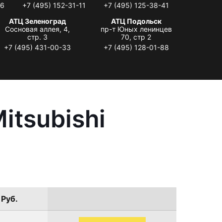
06
+7 (495) 152-31-11
+7 (495) 125-38-41
АТЦ Зеленоград
АТЦ Подольск
Сосновая аллея, 4,
пр-т Юных ленинцев
стр. 3
70, стр 2
+7 (495) 431-00-33
+7 (495) 128-01-88
itsubishi
 Руб.