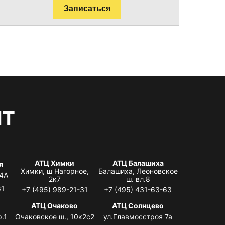
Записаться
нт
АТЦ Химки
АТЦ Балашиха
я
Химки, ш Нагорное,
Балашиха, Леоновское
 4А
2к7
ш. вл.8
61
+7 (495) 989-21-31
+7 (495) 431-63-63
я
АТЦ Очаково
АТЦ Солнцево
.1
Очаковское ш., 10к2с2
ул.Главмосстроя 7а