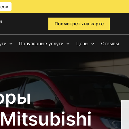
исок
й
Посмотреть на карте
уги
Популярные услуги
Цены
Отзывы
фры
Mitsubishi