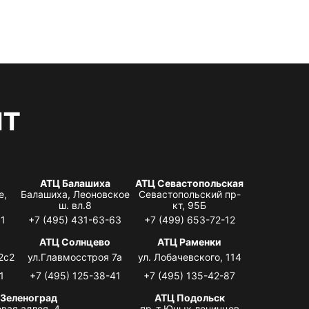
нт
АТЦ Балашиха
АТЦ Севастопольская
е,
Балашиха, Леоновское
Севастопольский пр-
ш. вл.8
кт, 95Б
31
+7 (495) 431-63-63
+7 (499) 653-72-12
АТЦ Солнцево
АТЦ Раменки
2с2
ул.Главмосстроя 7а
ул. Лобачевского, 114
1
+7 (495) 125-38-41
+7 (495) 135-42-87
 Зеленоград
АТЦ Подольск
вая аллея, 4,
пр-т Юных ленинцев