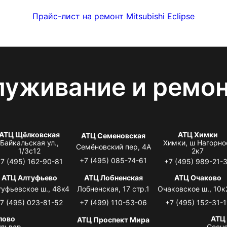
Прайс-лист на ремонт Mitsubishi Eclipse
луживание и ремо
АТЦ Щёлковская
АТЦ Химки
АТЦ Семеновская
Байкальская ул.,
Химки, ш Нагорно
Семёновский пер, 4А
1/3с12
2к7
+7 (495) 085-74-61
7 (495) 162-90-81
+7 (495) 989-21-
АТЦ Алтуфьево
АТЦ Лобненская
АТЦ Очаково
туфьевское ш., 48к4
Лобненская, 17 стр.1
Очаковское ш., 10к
7 (495) 023-81-52
+7 (499) 110-53-06
+7 (495) 152-31-1
лово
АТЦ
АТЦ Проспект Мира
львар,
Сосно