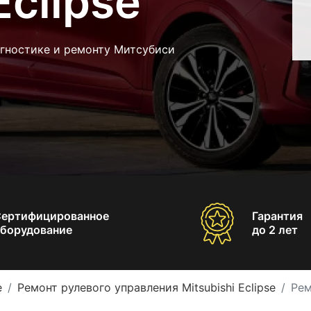
Eclipse
агностике и ремонту Митсубиси
Сертифицированное
Гарантия
борудование
до 2 лет
e
Ремонт рулевого управления Mitsubishi Eclipse
Рем