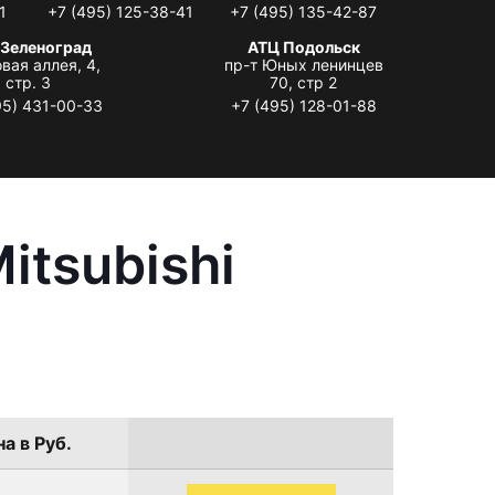
1
+7 (495) 125-38-41
+7 (495) 135-42-87
 Зеленоград
АТЦ Подольск
вая аллея, 4,
пр-т Юных ленинцев
стр. 3
70, стр 2
95) 431-00-33
+7 (495) 128-01-88
itsubishi
а в Руб.