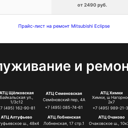
от 2490 руб.
Прайс-лист на ремонт Mitsubishi Eclipse
луживание и ремо
АТЦ Щёлковская
АТЦ Химки
АТЦ Семеновская
Байкальская ул.,
Химки, ш Нагорно
Семёновский пер, 4А
1/3с12
2к7
+7 (495) 085-74-61
7 (495) 162-90-81
+7 (495) 989-21-
АТЦ Алтуфьево
АТЦ Лобненская
АТЦ Очаково
туфьевское ш., 48к4
Лобненская, 17 стр.1
Очаковское ш., 10к