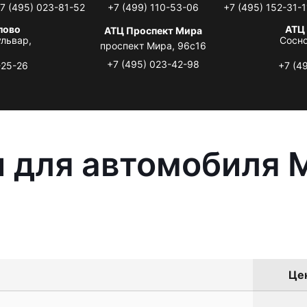
7 (495) 023-81-52
+7 (499) 110-53-06
+7 (495) 152-31-1
лово
АТЦ
АТЦ Проспект Мира
львар,
Сосно
проспект Мира, 96с16
+7 (495) 023-42-98
-25-26
+7 (4
 для автомобиля M
Цен