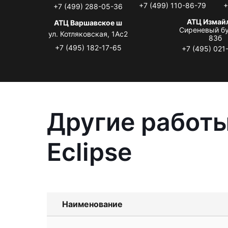
+7 (499) 110-86-79
+
+7 (499) 288-05-36
АТЦ Измай
АТЦ Варшавское ш
Сиреневый бу
ул. Котляковская, 1Ас2
83б
+7 (495) 182-17-65
+7 (495) 021
Другие работы
Eclipse
Наименование