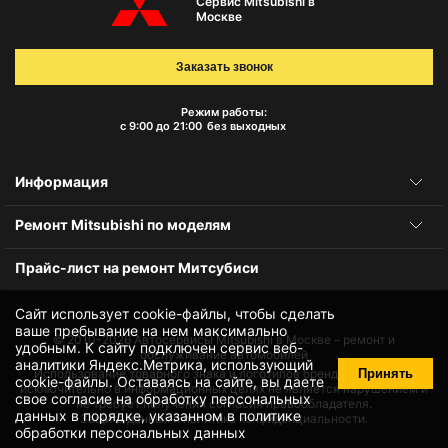
Сервис Mitsubishi в
Москве
Заказать звонок
Режим работы:
с 9:00 до 21:00
без выходных
Информация
Ремонт Mitsubishi по моделям
Прайс-лист на ремонт Митсубиси
Сайт использует cookie-файлы, чтобы сделать
ваше пребывание на нем максимально
© 2010-2026
Автосервисы Mitsubishi в Москве – ремонт и
удобным. К cайту подключен сервис веб-
обслуживание автомобилей
аналитики Яндекс.Метрика, использующий
Принять
Использование товарного знака и логотипов бренда происходит
cookie-файлы
. Оставаясь на сайте, вы даете
исключительно в информационных целях не является нарушением и
свое
согласие на обработку персональных
не требует получения согласия правообладателя.
данных
в порядке, указанном в
политике
Защита данных и политика конфиденциальности.
обработки персональных данных