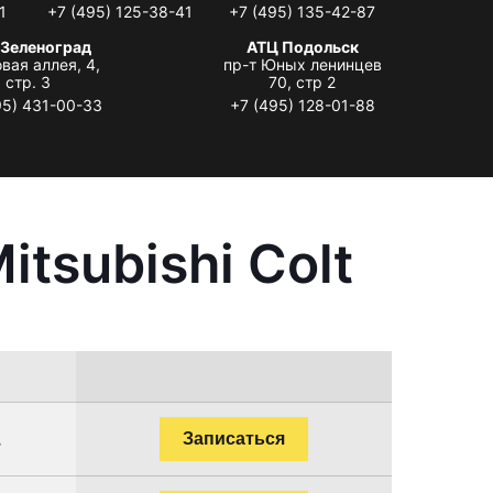
1
+7 (495) 125-38-41
+7 (495) 135-42-87
 Зеленоград
АТЦ Подольск
вая аллея, 4,
пр-т Юных ленинцев
стр. 3
70, стр 2
95) 431-00-33
+7 (495) 128-01-88
tsubishi Colt
.
Записаться