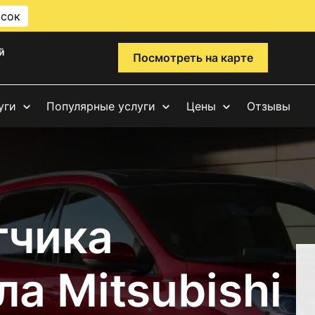
исок
й
Посмотреть на карте
уги
Популярные услуги
Цены
Отзывы
тчика
а Mitsubishi