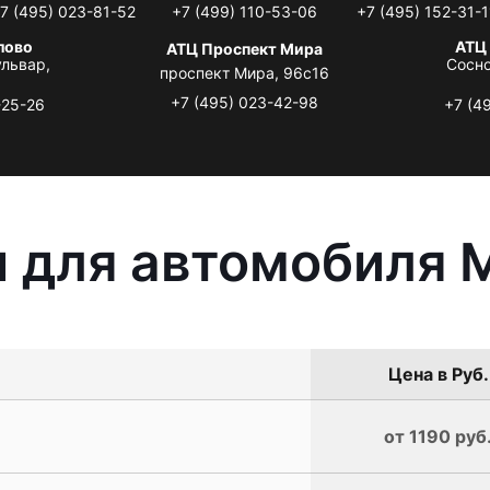
7 (495) 023-81-52
+7 (499) 110-53-06
+7 (495) 152-31-1
лово
АТЦ
АТЦ Проспект Мира
львар,
Сосно
проспект Мира, 96с16
+7 (495) 023-42-98
-25-26
+7 (4
 для автомобиля Mi
Цена в Руб.
от 1190 руб