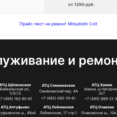
от 1290 руб.
Прайс-лист на ремонт Mitsubishi Colt
луживание и ремо
АТЦ Щёлковская
АТЦ Химки
АТЦ Семеновская
Байкальская ул.,
Химки, ш Нагорно
Семёновский пер, 4А
1/3с12
2к7
+7 (495) 085-74-61
7 (495) 162-90-81
+7 (495) 989-21-
АТЦ Алтуфьево
АТЦ Лобненская
АТЦ Очаково
туфьевское ш., 48к4
Лобненская, 17 стр.1
Очаковское ш., 10к