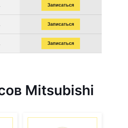
.
Записаться
.
Записаться
.
Записаться
ов Mitsubishi